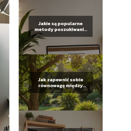
Jakie są popularne
metody poszukiwania
pracy online?
Jak zapewnić sobie
równowagę między
pracą a życiem
prywatnym?