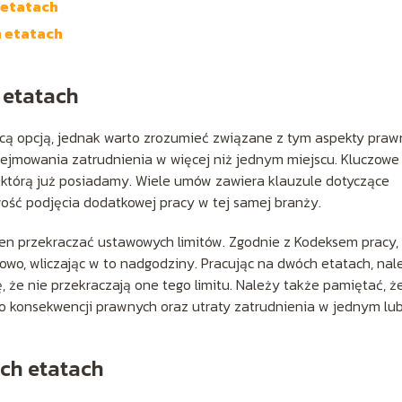
 etatach
h etatach
 etatach
ą opcją, jednak warto zrozumieć związane z tym aspekty praw
ejmowania zatrudnienia w więcej niż jednym miejscu. Kluczowe 
 którą już posiadamy. Wiele umów zawiera klauzule dotyczące
ość podjęcia dodatkowej pracy w tej samej branży.
ien przekraczać ustawowych limitów. Zgodnie z Kodeksem pracy,
wo, wliczając w to nadgodziny. Pracując na dwóch etatach, nal
 że nie przekraczają one tego limitu. Należy także pamiętać, ż
o konsekwencji prawnych oraz utraty zatrudnienia w jednym lu
óch etatach