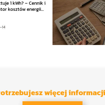
ztuje 1 kWh? – Cennik i
tor kosztów energii
cznej
-14
otrzebujesz więcej informacj