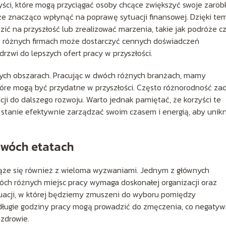
yści, które mogą przyciągać osoby chcące zwiększyć swoje zarobk
e znacząco wpłynąć na poprawę sytuacji finansowej. Dzięki te
dzić na przyszłość lub zrealizować marzenia, takie jak podróże c
 różnych firmach może dostarczyć cennych doświadczeń
zwi do lepszych ofert pracy w przyszłości.
żnych obszarach. Pracując w dwóch różnych branżach, mamy
óre mogą być przydatne w przyszłości. Często różnorodność zad
cji do dalszego rozwoju. Warto jednak pamiętać, że korzyści te
 stanie efektywnie zarządzać swoim czasem i energią, aby unik
dwóch etatach
iąże się również z wieloma wyzwaniami. Jednym z głównych
ch różnych miejsc pracy wymaga doskonałej organizacji oraz
tuacji, w której będziemy zmuszeni do wyboru pomiędzy
 długie godziny pracy mogą prowadzić do zmęczenia, co negatyw
zdrowie.