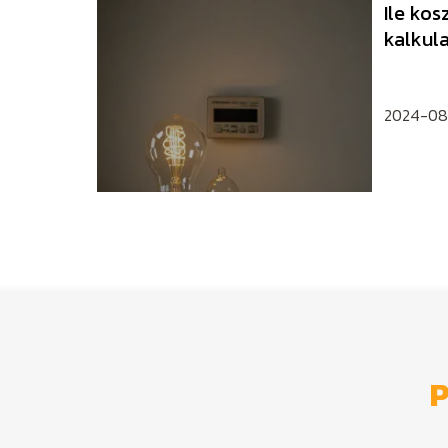
Ile kos
kalkula
elektry
2024-08
P