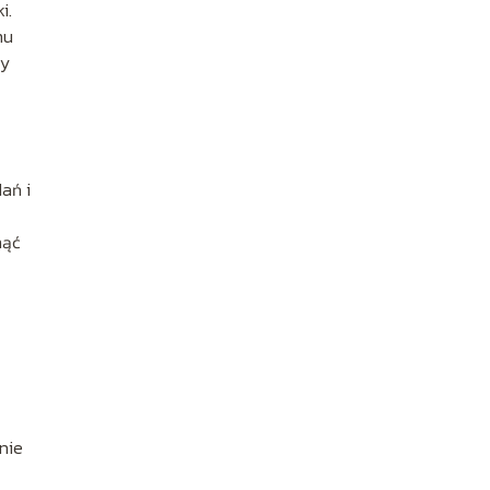
i.
mu
zy
ań i
nąć
nie