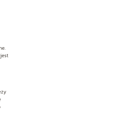
ne.
jest
eży
e
b