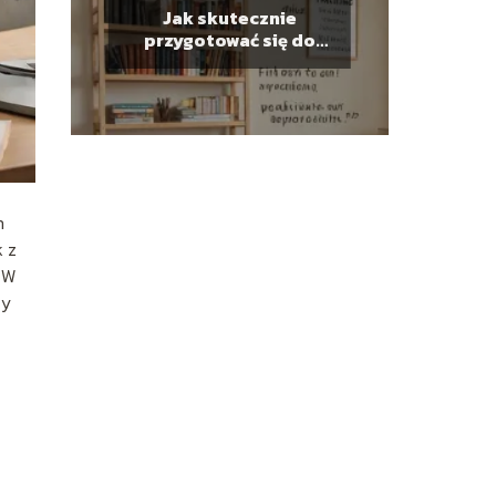
Jak skutecznie
przygotować się do
rozmowy
kwalifikacyjnej?
h
k z
. W
ży