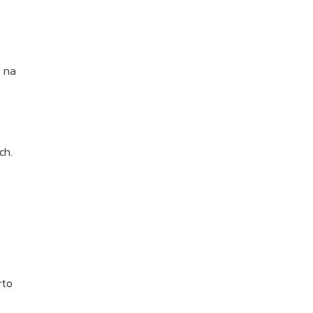
o na
ch.
rto