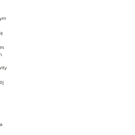
zym
ją
es
h.
wity
ój
ra