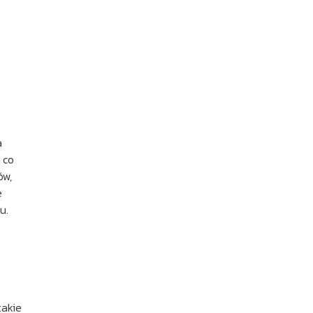
a
 co
ów,
e
u.
takie