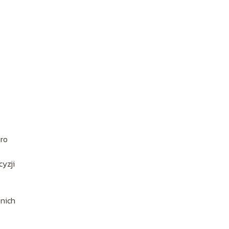
ą
uro
yzji
 nich