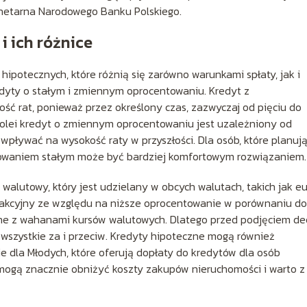
onetarna Narodowego Banku Polskiego.
 ich różnice
hipotecznych, które różnią się zarówno warunkami spłaty, jak i
edyty o stałym i zmiennym oprocentowaniu. Kredyt z
 rat, ponieważ przez określony czas, zazwyczaj od pięciu do
Z kolei kredyt o zmiennym oprocentowaniu jest uzależniony od
wpływać na wysokość raty w przyszłości. Dla osób, które planuj
towaniem stałym może być bardziej komfortowym rozwiązaniem.
walutowy, który jest udzielany w obcych walutach, takich jak e
rakcyjny ze względu na niższe oprocentowanie w porównaniu do
ane z wahanami kursów walutowych. Dlatego przed podjęciem dec
wszystkie za i przeciw. Kredyty hipoteczne mogą również
 dla Młodych, które oferują dopłaty do kredytów dla osób
 mogą znacznie obniżyć koszty zakupów nieruchomości i warto z