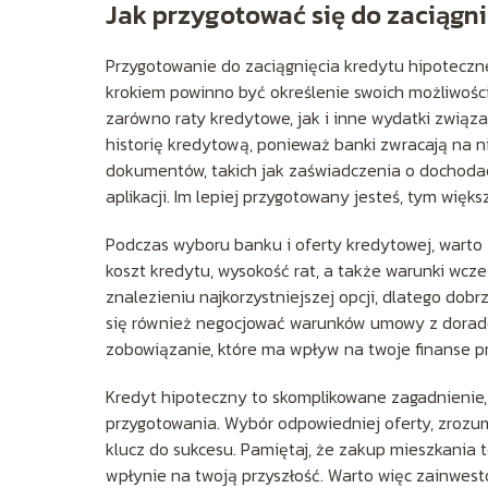
Jak przygotować się do zaciągn
Przygotowanie do zaciągnięcia kredytu hipoteczne
krokiem powinno być określenie swoich możliwośc
zarówno raty kredytowe, jak i inne wydatki zwią
historię kredytową, ponieważ banki zwracają na n
dokumentów, takich jak zaświadczenia o dochodac
aplikacji. Im lepiej przygotowany jesteś, tym wi
Podczas wyboru banku i oferty kredytowej, warto 
koszt kredytu, wysokość rat, a także warunki wcz
znalezieniu najkorzystniejszej opcji, dlatego dob
się również negocjować warunków umowy z dorad
zobowiązanie, które ma wpływ na twoje finanse prz
Kredyt hipoteczny to skomplikowane zagadnienie,
przygotowania. Wybór odpowiedniej oferty, zrozu
klucz do sukcesu. Pamiętaj, że zakup mieszkania to
wpłynie na twoją przyszłość. Warto więc zainwes