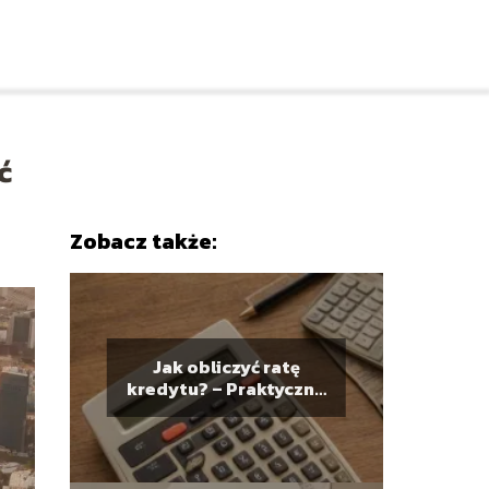
ć
Zobacz także:
Jak obliczyć ratę
kredytu? – Praktyczne
narzędzie do
planowania finansów