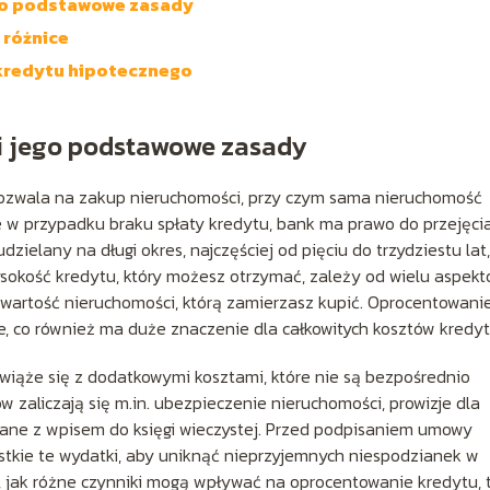
ego podstawowe zasady
 różnice
 kredytu hipotecznego
 i jego podstawowe zasady
 pozwala na zakup nieruchomości, przy czym sama nieruchomość
e w przypadku braku spłaty kredytu, bank ma prawo do przejęci
zielany na długi okres, najczęściej od pięciu do trzydziestu lat,
ysokość kredytu, który możesz otrzymać, zależy od wielu aspekt
z wartość nieruchomości, którą zamierzasz kupić. Oprocentowani
, co również ma duże znaczenie dla całkowitych kosztów kredyt
wiąże się z dodatkowymi kosztami, które nie są bezpośrednio
 zaliczają się m.in. ubezpieczenie nieruchomości, prowizje dla
ązane z wpisem do księgi wieczystej. Przed podpisaniem umowy
stkie te wydatki, aby uniknąć nieprzyjemnych niespodzianek w
ć, jak różne czynniki mogą wpływać na oprocentowanie kredytu, 