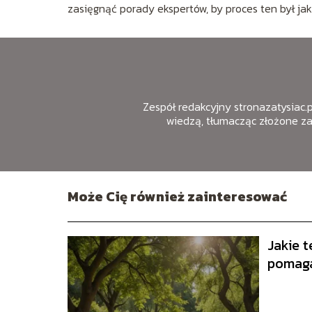
zasięgnąć porady ekspertów, by proces ten był jak
Zespół redakcyjny stronazatysiac.pl
wiedzą, tłumacząc złożone z
Może Cię również zainteresować
Jakie t
pomaga
stresie