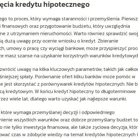
ięcia kredytu hipotecznego
go to proces, który wymaga staranności i przemyślenia. Pierws
i finansowych oraz przygotowanie budżetu, który uwzględnia
zane z utrzymaniem nieruchomości. Warto również sprawdzić swo
ią dużą uwagę przy ocenie wniosku o kredyt. Zbieranie
h, umowy o pracę czy wyciągi bankowe, może przyspieszyć proc
ększe masz szanse na uzyskanie korzystnych warunków kredytowyc
zwrócić uwagę na kilka kluczowych parametrów, takich jak całko
eśniejszej spłaty. Porównanie ofert kilku banków może pomóc w
rze jest skorzystać z porównywarek kredytów hipotecznych. Nie b
cą kredytowym. W końcu kredyt hipoteczny to długoterminowe
ez wiele lat, dlatego warto uzyskać jak najlepsze warunki.
 które wymaga przemyślanej decyzji i odpowiedniego
mienie wszystkich warunków oraz dobrze przemyślany budżet to
 nie tylko inwestycja finansowa, ale także życiowa decyzja, któ
tować czas w zdobycie wiedzy na temat kredytów hipotecznych i