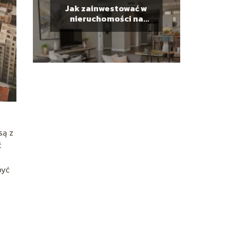
Jak zainwestować w
nieruchomości na
wynajem?
są z
ć
być