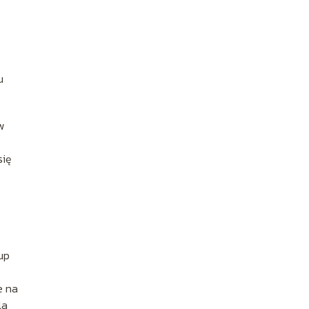
u
w
się
up
e na
la