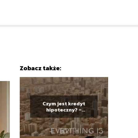
Zobacz także:
Czym jest kredyt
hipoteczny? –
Wszystko, co musisz
wiedzieć przed
zakupem mieszkania