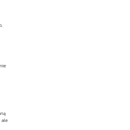
b,
nie
ć
nną
 ale