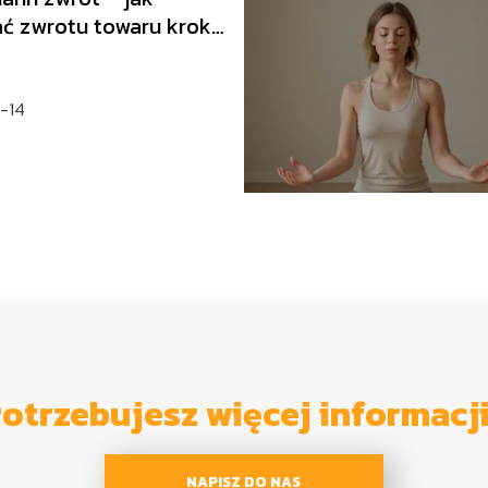
ć zwrotu towaru krok
ku?
-14
otrzebujesz więcej informacj
NAPISZ DO NAS