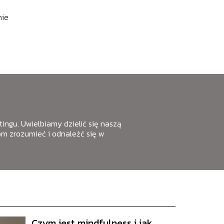
nie
etingu. Uwielbiamy dzielić się naszą
m zrozumieć i odnaleźć się w
Czym jest mindfulness i jak