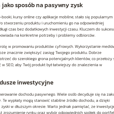
 jako sposób na pasywny zysk
-booki, kursy online czy aplikacje mobilne, stało się popularnym
 stworzeniu produktu i uruchomieniu go na odpowiedniej
długi czas bez dodatkowych inwestycji czasu. Kluczem do sukces
dpowiada na konkretne potrzeby i problemy odbiorców.
 rolę w promowaniu produktów cyfrowych. Wykorzystanie medió
oże znacznie zwiększyć zasięg Twojego produktu. Dobrze
trzeć do szerokiego grona potencjalnych klientów, co przełoży 
ć w SEO, aby Twój produkt był łatwiejszy do znalezienia w
ndusze inwestycyjne
enerowanie dochodu pasywnego. Wiele osób decyduje się na zak
y. Te wypłaty mogą stanowić stabilne źródło dochodu, a dzięki
yski w dłuższym okresie. Warto jednak pamiętać, że inwestycj
jest zrozumienie rynku oraz wybór odpowiednich spółek do portfe