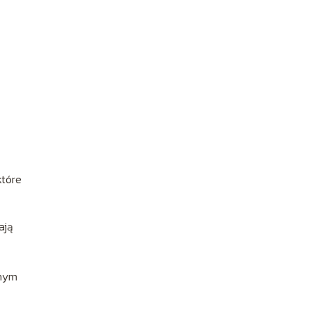
które
ają
jnym