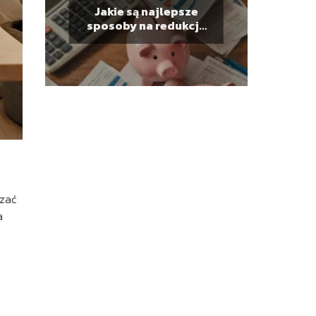
Jakie są najlepsze
sposoby na redukcję
długów?
dzać
a