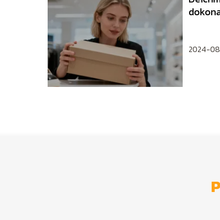
dokona
po kro
2024-08
P