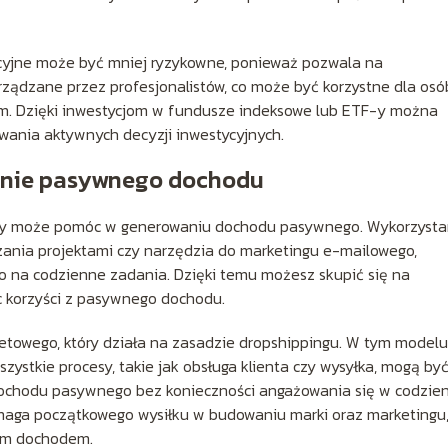
cyjne może być mniej ryzykowne, ponieważ pozwala na
rządzane przez profesjonalistów, co może być korzystne dla osó
ym. Dzięki inwestycjom w fundusze indeksowe lub ETF-y można
wania aktywnych decyzji inwestycyjnych.
enie pasywnego dochodu
óry może pomóc w generowaniu dochodu pasywnego. Wykorzysta
dzania projektami czy narzędzia do marketingu e-mailowego,
 na codzienne zadania. Dzięki temu możesz skupić się na
c korzyści z pasywnego dochodu.
etowego, który działa na zasadzie dropshippingu. W tym modelu
ystkie procesy, takie jak obsługa klienta czy wysyłka, mogą by
chodu pasywnego bez konieczności angażowania się w codzie
maga początkowego wysiłku w budowaniu marki oraz marketingu,
łym dochodem.