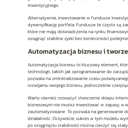
inwestycyjnego.
Alternatywnie, inwestowanie w fundusze inwesty
dywersyfikację portfela. Fundusze te często są za
które nie mają doświadczenia na rynku finansow
osiągnąć stabilne zyski bez konieczności podejmo
Automatyzacja biznesu i tworz
Automatyzacja biznesu to kluczowy element, kt
technologii, takich jak oprogramowanie do zarzą
pozwala na zminimalizowanie czasu poświęcanego
rozwijaniu swojego biznesu, jednocześnie czerpią
Warto również rozważyć stworzenie sklepu intern
biznesowym nie musisz inwestować w zapasy, a wsz
zautomatyzowane. To pozwala na generowanie do
działalność. Oczywiście, sukces w tym modelu wy
po osiągnięciu stabilności można cieszyć się sta