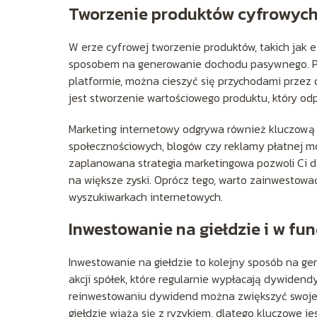
Tworzenie produktów cyfrowych
W erze cyfrowej tworzenie produktów, takich jak e
sposobem na generowanie dochodu pasywnego. Po
platformie, można cieszyć się przychodami przez 
jest stworzenie wartościowego produktu, który o
Marketing internetowy odgrywa również kluczową
społecznościowych, blogów czy reklamy płatnej m
zaplanowana strategia marketingowa pozwoli Ci do
na większe zyski. Oprócz tego, warto zainwestowa
wyszukiwarkach internetowych.
Inwestowanie na giełdzie i w fu
Inwestowanie na giełdzie to kolejny sposób na g
akcji spółek, które regularnie wypłacają dywidend
reinwestowaniu dywidend można zwiększyć swoje z
giełdzie wiążą się z ryzykiem, dlatego kluczowe 